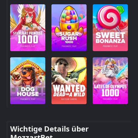
Wichtige Details über
MozzartBet