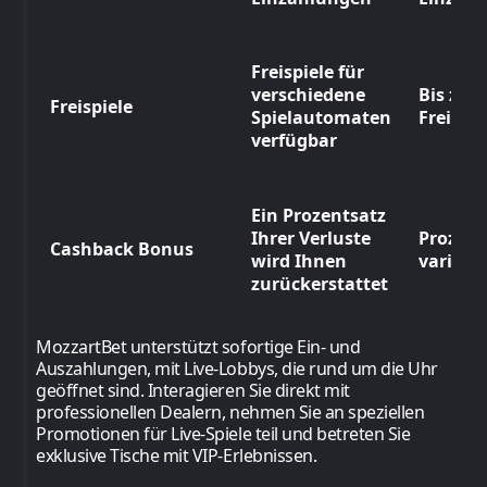
Freispiele für
verschiedene
Bis zu 5
Freispiele
Spielautomaten
Freispie
verfügbar
Ein Prozentsatz
Ihrer Verluste
Prozent
Cashback Bonus
wird Ihnen
variiert
zurückerstattet
MozzartBet unterstützt sofortige Ein- und
Auszahlungen, mit Live-Lobbys, die rund um die Uhr
geöffnet sind. Interagieren Sie direkt mit
professionellen Dealern, nehmen Sie an speziellen
Promotionen für Live-Spiele teil und betreten Sie
exklusive Tische mit VIP-Erlebnissen.