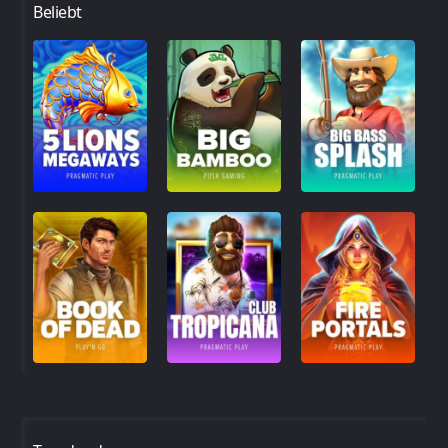
Beliebt