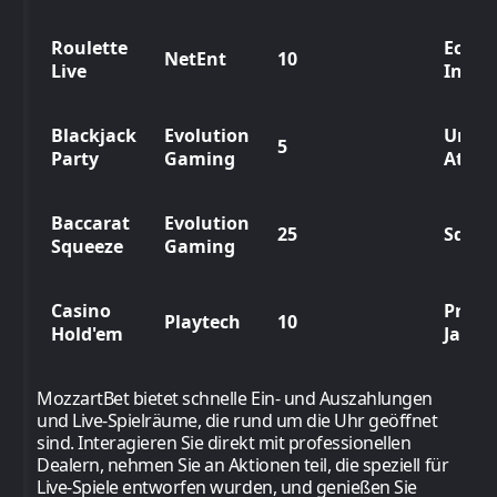
Roulette
Echtze
NetEnt
10
Live
Inter
Blackjack
Evolution
Unter
5
Party
Gaming
Atmo
Baccarat
Evolution
25
Squee
Squeeze
Gaming
Casino
Progr
Playtech
10
Hold'em
Jackp
MozzartBet bietet schnelle Ein- und Auszahlungen
und Live-Spielräume, die rund um die Uhr geöffnet
sind. Interagieren Sie direkt mit professionellen
Dealern, nehmen Sie an Aktionen teil, die speziell für
Live-Spiele entworfen wurden, und genießen Sie