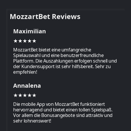
MozzartBet Reviews
Maximilian
★
★
★
★
★
MozzartBet bietet eine umfangreiche
Spielauswahl und eine benutzerfreundliche
Plattform. Die Auszahlungen erfolgen schnell und
der Kundensupport ist sehr hilfsbereit. Sehr zu
empfehlen!
Annalena
★
★
★
★
★
Die mobile App von MozzartBet funktioniert
hervorragend und bietet einen tollen Spielspaß.
Vor allem die Bonusangebote sind attraktiv und
sehr lohnenswert!