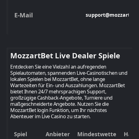
E-Mail
support@mozzartbet
MozzartBet Live Dealer Spiele
Entdecken Sie eine Vielzahl an aufregenden
Spielautomaten, spannenden Live-Casinotischen und
lokalen Spielen bei MozzartBet, ohne lange
Wartezeiten für Ein- und Auszahlungen. MozzartBet
bietet Ihnen 24/7 mehrsprachigen Support,
großzügige Cashback-Angebote, Turniere und
maßgeschneiderte Angebote. Nutzen Sie die
MozzartBet login Funktion, um Ihr nächstes
Abenteuer im Live Casino zu starten.
Spiel
Anbieter
Mindestwette
Haup