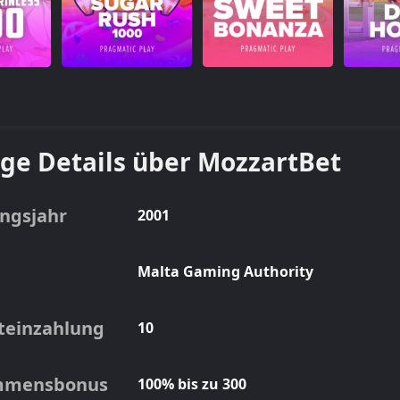
ge Details über MozzartBet
ngsjahr
2001
Malta Gaming Authority
teinzahlung
10
mmensbonus
100% bis zu 300