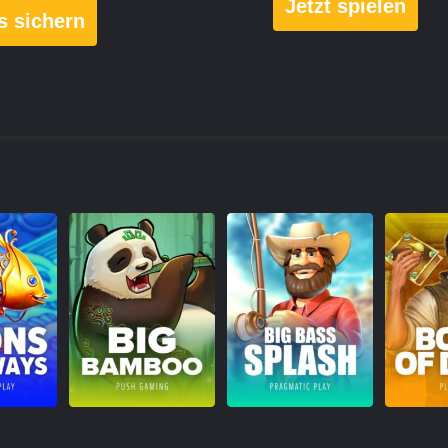
Jetzt spielen
s sichern