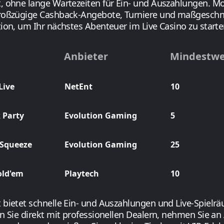
, ohne lange Wartezeiten für Ein- und Auszahlungen. M
roßzügige Cashback-Angebote, Turniere und maßgeschne
tion, um Ihr nächstes Abenteuer im Live Casino zu starte
Anbieter
Mindestwe
Live
NetEnt
10
 Party
Evolution Gaming
5
 Squeeze
Evolution Gaming
25
old'em
Playtech
10
 bietet schnelle Ein- und Auszahlungen und Live-Spielrä
n Sie direkt mit professionellen Dealern, nehmen Sie an Ak