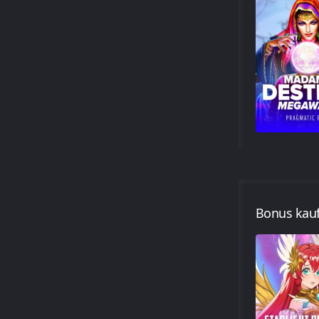
Bonus kau