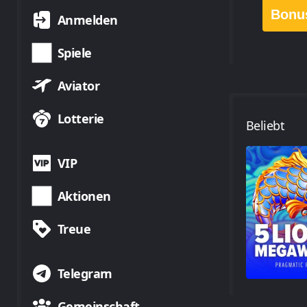
Bonu
Anmelden
Spiele
Aviator
Lotterie
Beliebt
VIP
Aktionen
Treue
Telegram
Gemeinschaft